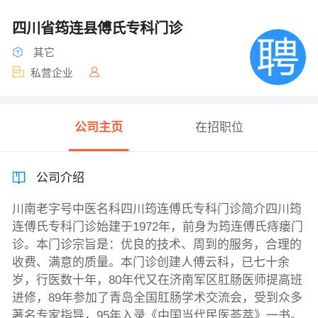
四川省筠连县傅氏专科门诊
其它
私营企业
公司主页
在招职位
公司介绍
川南老字号中医名科四川筠连傅氏专科门诊简介四川筠
连傅氏专科门诊始建于1972年，前身为筠连傅氏痔瘘门
诊。本门诊宗旨是：优良的技术、周到的服务，合理的
收费、满意的质量。本门诊创建人傅云科，已七十余
岁，行医数十年，80年代又在济南军区肛肠医师提高班
进修，89年参加了青岛全国肛肠学术交流会，受到众多
著名专家指导，95年入录《中国当代民医荟萃》一书。