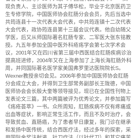
现负责人、主诊医师为其子傅华松，毕业于北京医药卫
生专修学院，中国医师协会肛肠分会会员，先后当选中
共筠连县十一次代表大会代表，中共筠连镇十二次代表
大会代表，政协筠连县第十三届会议代表。他自幼随父
学医，后又从师国际著名肛肠专家、二军医大张东铭教
授。九五年参加全国中医外科疮疡学会第七次学术会
议，2001年又在四川省第三届中西医结合肛肠疾病诊治
提高班进修，2004年又在上海参加了上海长海肛肠外科
周，并同国际著名医学家美国弗罗里达医院院长S。
Wexner教授亲切会见。2006年参加中国医师协会肛肠
分会成立大会，并得到卫生部常务副部长王陇德，中国
医师协会会长殷大奎等领导接见，现已在全国性刊物上
发表论文三篇，其中两篇被评为优秀论文，并参加篇写
《疡疮荟萃》一书。众所周知，肛肠疾病不仅有疼痛或
出血等症状，影响正常生活工作，而且不及时治疗，会
导致贫血、直肠癌，为了患者早日康复，我门诊在继承
和发扬中医传统，结合西医疗法，经过多年的探索，采
用国际金奖注射液、针刀疗法（以针代刀）和其它痛苦