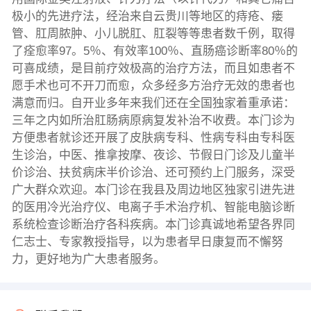
极小的先进疗法，经治来自云贵川等地区的痔疮、瘘
管、肛周脓肿、小儿脱肛、肛裂等等患者数千例，取得
了痊愈率97。5％、有效率100％、直肠癌诊断率80％的
可喜成绩，是目前疗效极高的治疗方法，而且如患者不
愿手术也可不开刀而愈，众多经多方治疗无效的患者也
满意而归。自开业多年来我们还在全国独家着重承诺：
三年之内如所治肛肠病原病复发补治不收费。本门诊为
方便患者就诊还开展了皮肤病专科、性病专科由专科医
生诊治，中医、推拿按摩、夜诊、节假日门诊及儿童半
价诊治、扶贫病床半价诊治、还可预约上门服务，深受
广大群众欢迎。本门诊在我县及周边地区独家引进先进
的医用冷光治疗仪、电离子手术治疗机、智能电脑诊断
系统检查诊断治疗各科疾病。本门诊真诚地希望各界同
仁志士、专家教授指导，以为患者早日康复而不懈努
力，更好地为广大患者服务。