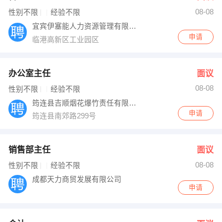
08-08
出纳
保险
性别不限
经验不限
宜宾伊塞能人力资源管理有限公司
编辑
法律
申请
临港高新区工业园区
保洁
贸易采购
办公室主任
面议
跟单
理财顾问
08-08
性别不限
经验不限
筠连县吉顺烟花爆竹责任有限公司
其他职位
申请
筠连县南郊路299号
销售部主任
面议
08-08
性别不限
经验不限
成都天力商贸发展有限公司
申请