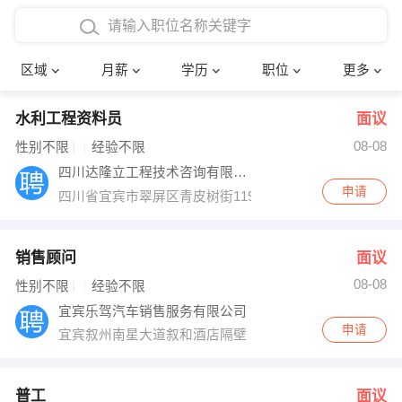
4000-5000元
本科
行政后勤
建筑装潢
确定
区域
月薪
学历
职位
更多
5000-8000元
硕士
销售岗位
教师
水利工程资料员
面议
8000-12000元
博士
文员
护士
08-08
性别不限
经验不限
12000-20000元
财务会计
传单派发
四川达隆立工程技术咨询有限公司
申请
四川省宜宾市翠屏区青皮树街119号
其他
超市零售
促销导购
网络IT
保健按摩
销售顾问
面议
08-08
性别不限
经验不限
快递员
前台接待
宜宾乐驾汽车销售服务有限公司
申请
宜宾叙州南星大道叙和酒店隔壁
收银员
技术员/工程师
水电/机修
部门经理
普工
面议