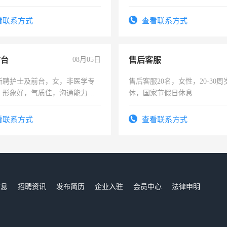
，有工作经验者优先！
责任心形象端庄，遵纪守法，
录，客服要求45岁以下高中以
看联系方式
查看联系方式
懂电脑工作认真，性格开朗有
能力，工程，懂水电维修。
前台
08月05日
售后客服
所聘护士及前台，女，非医学专
售后客服20名，女性，20-30
，形象好，气质佳，沟通能力
休，国家节假日休息
试，周日休息。
看联系方式
查看联系方式
信息
招聘资讯
发布简历
企业入驻
会员中心
法律申明
们