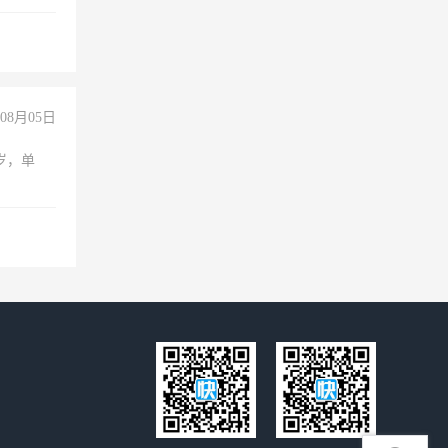
无犯罪记
上文化，
良好沟通
08月05日
周岁，单