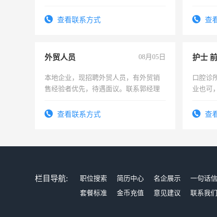
上进心
查看联系方式
查
外贸人员
08月05日
护士 
本地企业，现招聘外贸人员，有外贸销
口腔诊
售经验者优先，待遇面议。联系郭经理
业也可
强。面
查看联系方式
查
栏目导航:
职位搜索
简历中心
名企展示
一句话
套餐标准
金币充值
意见建议
联系我