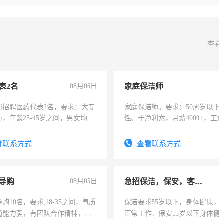
查
表2名
08月06日
家庭保洁师
司招聘医药代表2名，要求：大专
家庭保洁师。要求：50周岁以
，年龄25-45岁之间，男女均
性、干净利索，月薪4000+，
要具有营销经验，从事过医药代
时间灵活，不需坐班，适合宝
有医学资质的优先，底薪+绩效，
太太等。
看联系方式
查看联系方式
。
导购
08月05日
急招保洁，保安，客服，工程
购10名，要求;18-35之间，气质
保洁要求55岁以下，身体健康
通能力强，有团队合作精神，有
正常工作，保安55岁以下身体