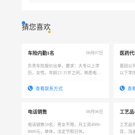
猜您喜欢
车险内勤1名
08月07日
医药代
负责车险报价出单，要求：大专以上学
基因公
历，女性，年龄22-35岁之间，熟悉电脑
以下学历
操作，工作态度认真，具有团队精神，
可，需
试用期1-3个月，转正后交纳五险，
表或者
查看联系方式
查
交五险
电话销售
08月06日
工艺品
电话销售50名，男女不限，月工资4000-
工艺品导
8000元，单休，法定节假日休。
佳，沟