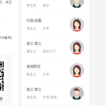
月，转正
罗先生
·
高中
行政/后勤
范女士
·
大专
10金币)
技工/普工
黄女士
·
高中以下
其他职位
欧女士
·
大专
技工/普工
钟先生
·
中专/技校
息