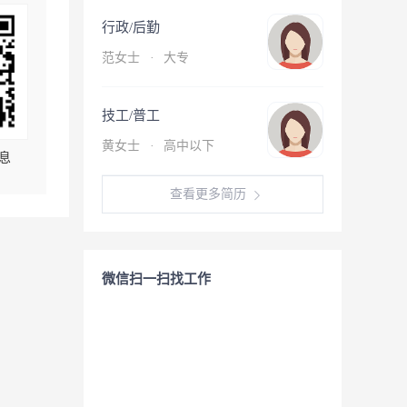
行政/后勤
范女士
·
大专
技工/普工
黄女士
·
高中以下
息
查看更多简历
微信扫一扫找工作