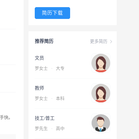
简历下载
推荐简历
更多简历
文员
罗女士
·
大专
教师
罗女士
·
本科
手快。
技工/普工
罗先生
·
高中